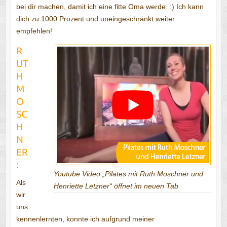
bei dir machen, damit ich eine fitte Oma werde. :) Ich kann
dich zu 1000 Prozent und uneingeschränkt weiter
empfehlen!
R
UT
H
M
O
SC
H
N
ER
:
Youtube Video „Pilates mit Ruth Moschner und
Als
Henriette Letzner“ öffnet im neuen Tab
wir
uns
kennenlernten, konnte ich aufgrund meiner